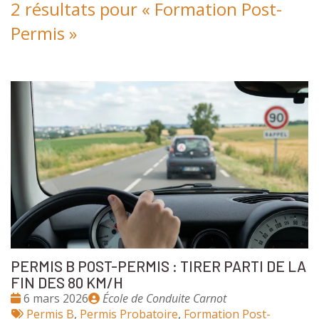
2 résultats pour «
Formation Post-
Permis
»
PERMIS B POST-PERMIS : TIRER PARTI DE LA
FIN DES 80 KM/H
Date
Publié
6 mars 2026
École de Conduite Carnot
:
Tags
par
Permis B
,
Permis Probatoire
,
Formation Post-