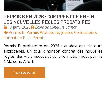
PERMIS B EN 2026 : COMPRENDRE ENFIN
LES NOUVELLES RÈGLES PROBATOIRES
Date
Publié
19 janv. 2026
École de Conduite Carnot
:
Tags
par
Permis B
,
Permis Probatoire
,
Jeunes Conducteurs
,
:
Formation Post-Permis
Permis B probatoire en 2026 : au-delà des discours
anxiogènes, un tour d'horizon concret des nouvelles
règles, des vrais risques et de la formation post-permis
à Maisons-Alfort.
LIRE LA SUITE