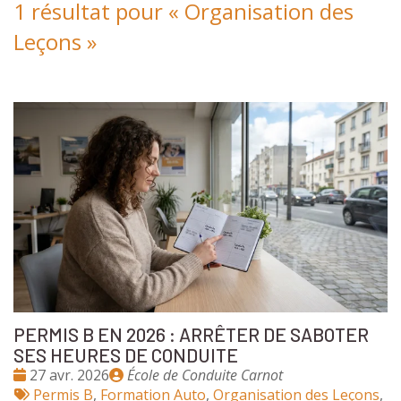
1 résultat pour «
Organisation des
Leçons
»
PERMIS B EN 2026 : ARRÊTER DE SABOTER
SES HEURES DE CONDUITE
Date
Publié
27 avr. 2026
École de Conduite Carnot
:
Tags
par
Permis B
,
Formation Auto
,
Organisation des Leçons
,