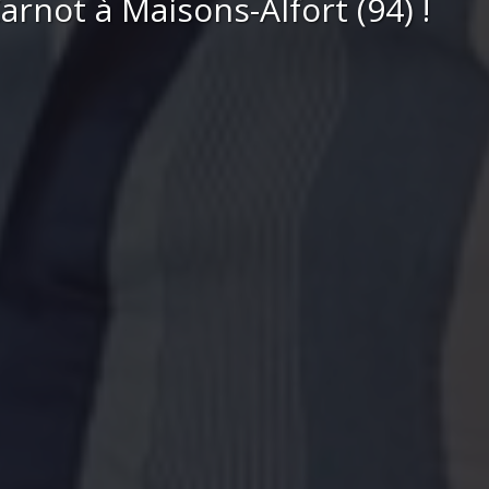
rnot à Maisons-Alfort (94) !