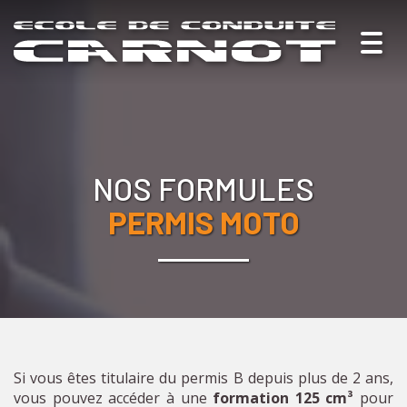
Togg
navig
NOS FORMULES
PERMIS MOTO
Si vous êtes titulaire du permis B depuis plus de 2 ans,
vous pouvez accéder à une
formation 125 cm³
pour