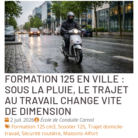
FORMATION 125 EN VILLE :
SOUS LA PLUIE, LE TRAJET
AU TRAVAIL CHANGE VITE
DE DIMENSION
Date
Publié
2 juil. 2026
École de Conduite Carnot
:
Tags
par
Formation 125 cm3
,
Scooter 125
,
Trajet domicile-
:
travail
,
Sécurité routière
,
Maisons-Alfort