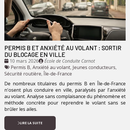
PERMIS B ET ANXIÉTÉ AU VOLANT : SORTIR
DU BLOCAGE EN VILLE
Date
Publié
10 mars 2026
École de Conduite Carnot
:
Tags
par
Permis B
,
Anxiété au volant
,
Jeunes conducteurs
,
:
Sécurité routière
,
Île-de-France
De nombreux titulaires du permis B en Île-de-France
n'osent plus conduire en ville, paralysés par l'anxiété
au volant. Analyse sans complaisance du phénomène et
méthode concrète pour reprendre le volant sans se
brûler les ailes.
LIRE LA SUITE