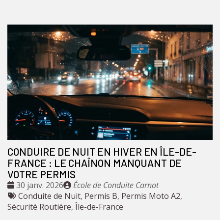
CONDUIRE DE NUIT EN HIVER EN ÎLE-DE-
FRANCE : LE CHAÎNON MANQUANT DE
VOTRE PERMIS
Date
Publié
30 janv. 2026
École de Conduite Carnot
:
Tags
par
Conduite de Nuit
,
Permis B
,
Permis Moto A2
,
:
Sécurité Routière
,
Île-de-France