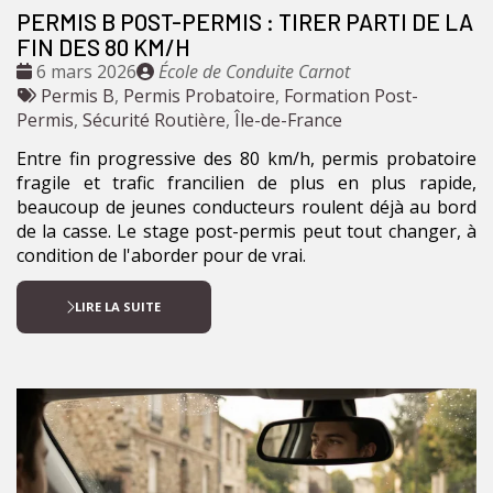
PERMIS B POST-PERMIS : TIRER PARTI DE LA
FIN DES 80 KM/H
Date
Publié
6 mars 2026
École de Conduite Carnot
:
Tags
par
Permis B
,
Permis Probatoire
,
Formation Post-
:
Permis
,
Sécurité Routière
,
Île-de-France
Entre fin progressive des 80 km/h, permis probatoire
fragile et trafic francilien de plus en plus rapide,
beaucoup de jeunes conducteurs roulent déjà au bord
de la casse. Le stage post-permis peut tout changer, à
condition de l'aborder pour de vrai.
LIRE LA SUITE