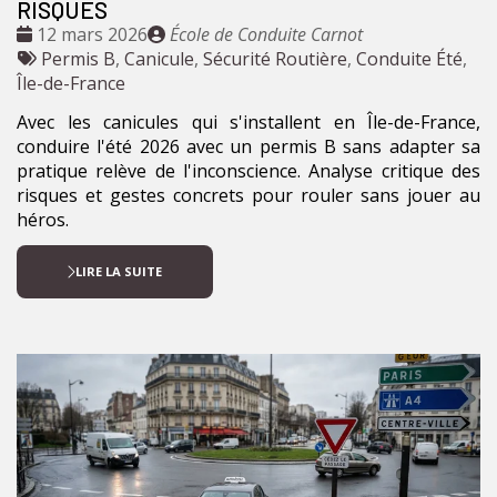
RISQUES
Date
Publié
12 mars 2026
École de Conduite Carnot
:
Tags
par
Permis B
,
Canicule
,
Sécurité Routière
,
Conduite Été
,
:
Île-de-France
Avec les canicules qui s'installent en Île-de-France,
conduire l'été 2026 avec un permis B sans adapter sa
pratique relève de l'inconscience. Analyse critique des
risques et gestes concrets pour rouler sans jouer au
héros.
LIRE LA SUITE