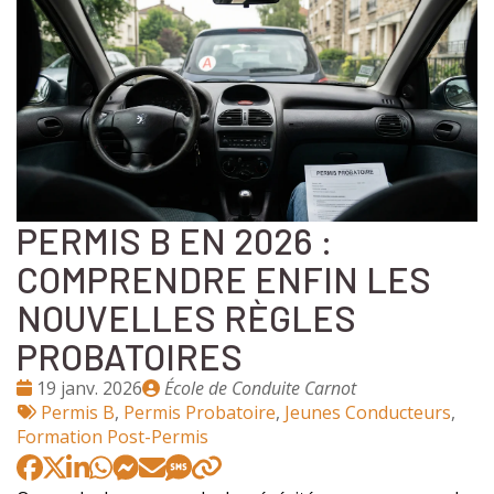
PERMIS B EN 2026 :
COMPRENDRE ENFIN LES
NOUVELLES RÈGLES
PROBATOIRES
Date
Publié
19 janv. 2026
École de Conduite Carnot
:
Tags
par
Permis B
,
Permis Probatoire
,
Jeunes Conducteurs
,
:
Formation Post-Permis