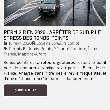
PERMIS B EN 2026 : ARRÊTER DE SUBIR LE
STRESS DES RONDS-POINTS
Date
Publié
10 févr. 2026
École de Conduite Carnot
:
Tags
par
Permis B
,
Ronds-Points
,
Sécurité Routière
,
Île-de-
:
France
,
Maisons-Alfort
Ronds-points et carrefours giratoires restent le point
noir de nombreux candidats au permis B en Île-de-
France. Analyse sans filtre des erreurs fréquentes et
d'une méthode concrète pour les dompter enfin.
LIRE LA SUITE