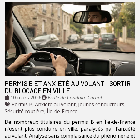
PERMIS B ET ANXIÉTÉ AU VOLANT : SORTIR
DU BLOCAGE EN VILLE
Date
Publié
10 mars 2026
École de Conduite Carnot
:
Tags
par
Permis B
,
Anxiété au volant
,
Jeunes conducteurs
,
:
Sécurité routière
,
Île-de-France
De nombreux titulaires du permis B en Île-de-France
n'osent plus conduire en ville, paralysés par l'anxiété
au volant. Analyse sans complaisance du phénomène et