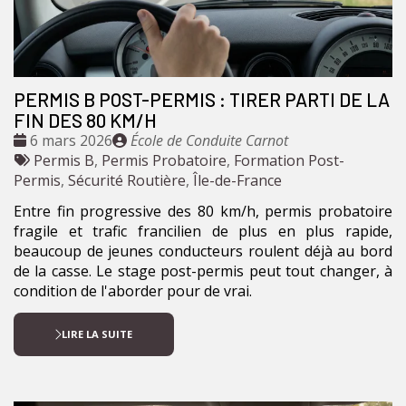
PERMIS B POST-PERMIS : TIRER PARTI DE LA
FIN DES 80 KM/H
Date
Publié
6 mars 2026
École de Conduite Carnot
:
Tags
par
Permis B
,
Permis Probatoire
,
Formation Post-
:
Permis
,
Sécurité Routière
,
Île-de-France
Entre fin progressive des 80 km/h, permis probatoire
fragile et trafic francilien de plus en plus rapide,
beaucoup de jeunes conducteurs roulent déjà au bord
de la casse. Le stage post-permis peut tout changer, à
condition de l'aborder pour de vrai.
LIRE LA SUITE