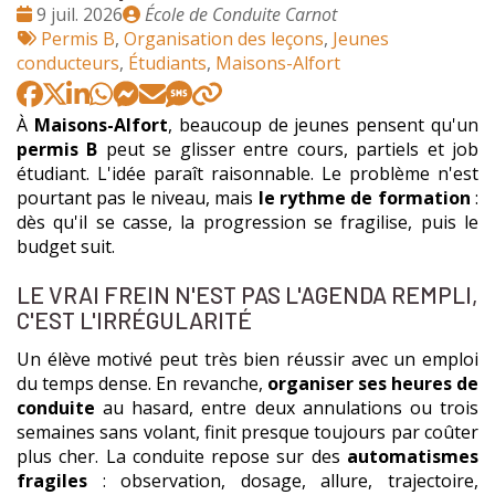
Date
Publié
9 juil. 2026
École de Conduite Carnot
:
Tags
par
Permis B
,
Organisation des leçons
,
Jeunes
:
conducteurs
,
Étudiants
,
Maisons-Alfort
À
Maisons-Alfort
, beaucoup de jeunes pensent qu'un
permis B
peut se glisser entre cours, partiels et job
étudiant. L'idée paraît raisonnable. Le problème n'est
pourtant pas le niveau, mais
le rythme de formation
:
dès qu'il se casse, la progression se fragilise, puis le
budget suit.
LE VRAI FREIN N'EST PAS L'AGENDA REMPLI,
C'EST L'IRRÉGULARITÉ
Un élève motivé peut très bien réussir avec un emploi
du temps dense. En revanche,
organiser ses heures de
conduite
au hasard, entre deux annulations ou trois
semaines sans volant, finit presque toujours par coûter
plus cher. La conduite repose sur des
automatismes
fragiles
: observation, dosage, allure, trajectoire,