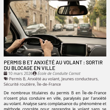
PERMIS B ET ANXIÉTÉ AU VOLANT : SORTIR
DU BLOCAGE EN VILLE
Date
Publié
10 mars 2026
École de Conduite Carnot
:
Tags
par
Permis B
,
Anxiété au volant
,
Jeunes conducteurs
,
:
Sécurité routière
,
Île-de-France
De nombreux titulaires du permis B en Île-de-France
n'osent plus conduire en ville, paralysés par l'anxiété
au volant. Analyse sans complaisance du phénomène et
méthode concrète pour reprendre le volant sans se