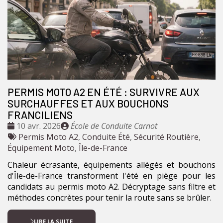
PERMIS MOTO A2 EN ÉTÉ : SURVIVRE AUX
SURCHAUFFES ET AUX BOUCHONS
FRANCILIENS
Date
Publié
10 avr. 2026
École de Conduite Carnot
:
Tags
par
Permis Moto A2
,
Conduite Été
,
Sécurité Routière
,
:
Équipement Moto
,
Île-de-France
Chaleur écrasante, équipements allégés et bouchons
d'Île-de-France transforment l'été en piège pour les
candidats au permis moto A2. Décryptage sans filtre et
méthodes concrètes pour tenir la route sans se brûler.
LIRE LA SUITE