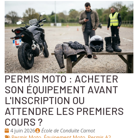
PERMIS MOTO : ACHETER
SON ÉQUIPEMENT AVANT
L'INSCRIPTION OU
ATTENDRE LES PREMIERS
COURS ?
Date
Publié
4 juin 2026
École de Conduite Carnot
:
Tags
par
Permis Moto
,
Équipement Moto
,
Permis A2
,