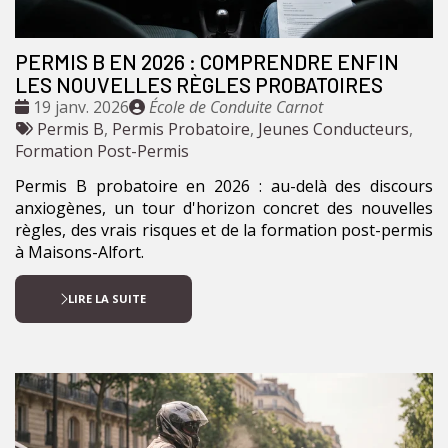
PERMIS B EN 2026 : COMPRENDRE ENFIN
LES NOUVELLES RÈGLES PROBATOIRES
Date
Publié
19 janv. 2026
École de Conduite Carnot
:
Tags
par
Permis B
,
Permis Probatoire
,
Jeunes Conducteurs
,
:
Formation Post-Permis
Permis B probatoire en 2026 : au-delà des discours
anxiogènes, un tour d'horizon concret des nouvelles
règles, des vrais risques et de la formation post-permis
à Maisons-Alfort.
LIRE LA SUITE