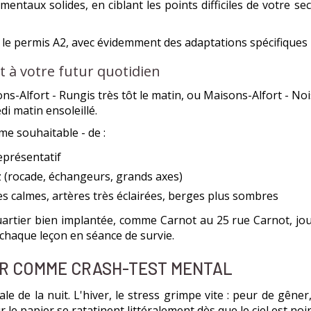
entaux solides, en ciblant les points difficiles de votre sec
le permis A2, avec évidemment des adaptations spécifiques
t à votre futur quotidien
ns-Alfort - Rungis très tôt le matin, ou Maisons-Alfort - Noi
i matin ensoleillé.
ême souhaitable - de :
représentatif
 (rocade, échangeurs, grands axes)
les calmes, artères très éclairées, berges plus sombres
uartier bien implantée, comme Carnot au 25 rue Carnot, joue
 chaque leçon en séance de survie.
ER COMME CRASH-TEST MENTAL
de la nuit. L'hiver, le stress grimpe vite : peur de gêner,
 le papier se ratatinent littéralement dès que le ciel est noir