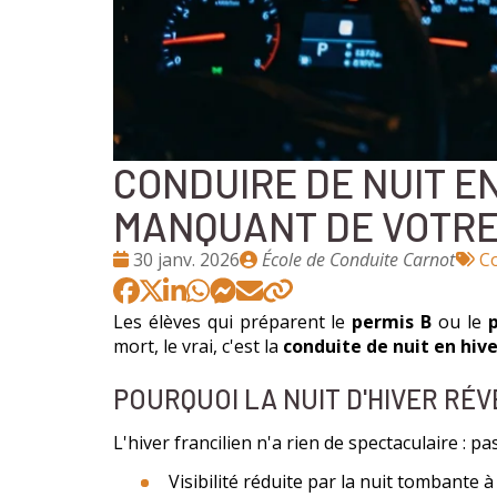
CONDUIRE DE NUIT EN
MANQUANT DE VOTRE
Date
Publié
T
30 janv. 2026
École de Conduite Carnot
Co
:
par
:
Les élèves qui préparent le
permis B
ou le
mort, le vrai, c'est la
conduite de nuit en hive
POURQUOI LA NUIT D'HIVER R
L'hiver francilien n'a rien de spectaculaire : 
Visibilité réduite par la nuit tombante à