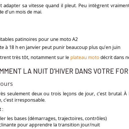
ut adapter sa vitesse quand il pleut. Peu intègrent vraimen
de d'un mois de mai.
itables patinoires pour une moto A2
te à 18 h en janvier peut punir beaucoup plus qu'en juin
ntrent très tôt, notamment sur le
plateau moto
décrit dans n
MMENT LA NUIT D'HIVER DANS VOTRE FO
cours
seulement deux ou trois leçons de jour, c'est brutal. À l'
, c'est irresponsable.
 :
er les bases (démarrages, trajectoires, contrôles)
clinante pour apprendre la transition jour/nuit