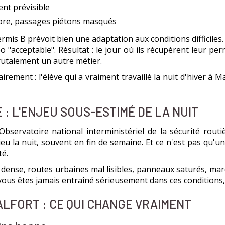
ent prévisible
mbre, passages piétons masqués
ermis B prévoit bien une adaptation aux conditions difficile
 "acceptable". Résultat : le jour où ils récupèrent leur per
 brutalement un autre métier.
lairement : l'élève qui a vraiment travaillé la nuit d'hiver à 
: L'ENJEU SOUS-ESTIMÉ DE LA NUIT
'Observatoire national interministériel de la sécurité rou
u la nuit, souvent en fin de semaine. Et ce n'est pas qu'une 
té.
c dense, routes urbaines mal lisibles, panneaux saturés, ma
 vous êtes jamais entraîné sérieusement dans ces conditions,
ALFORT : CE QUI CHANGE VRAIMENT