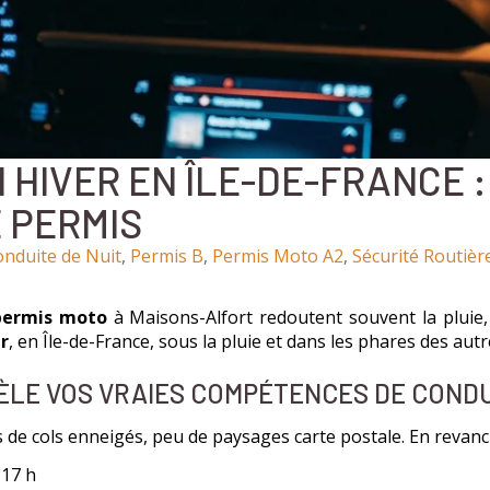
 HIVER EN ÎLE-DE-FRANCE 
 PERMIS
ags
nduite de Nuit
,
Permis B
,
Permis Moto A2
,
Sécurité Routièr
permis moto
à Maisons-Alfort redoutent souvent la pluie, 
r
, en Île-de-France, sous la pluie et dans les phares des autr
ÉVÈLE VOS VRAIES COMPÉTENCES DE CON
pas de cols enneigés, peu de paysages carte postale. En revanc
 17 h