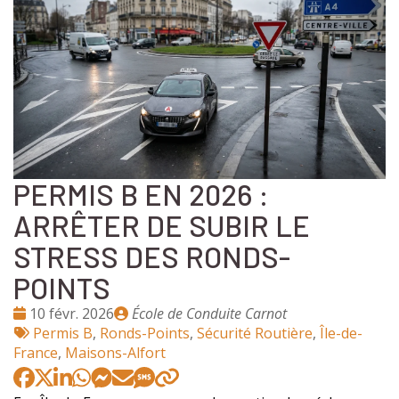
PERMIS B EN 2026 :
ARRÊTER DE SUBIR LE
STRESS DES RONDS-
POINTS
Date
Publié
10 févr. 2026
École de Conduite Carnot
:
Tags
par
Permis B
,
Ronds-Points
,
Sécurité Routière
,
Île-de-
:
France
,
Maisons-Alfort