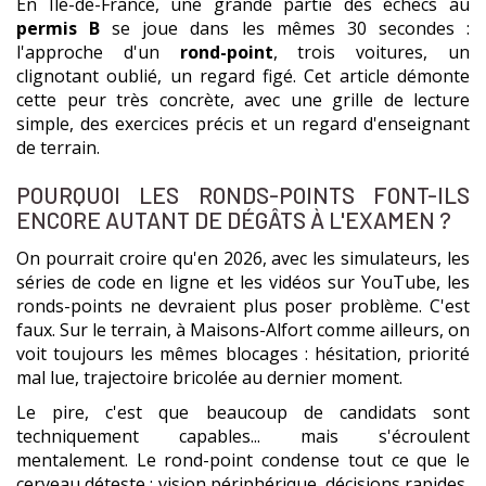
En Île-de-France, une grande partie des échecs au
permis B
se joue dans les mêmes 30 secondes :
l'approche d'un
rond-point
, trois voitures, un
clignotant oublié, un regard figé. Cet article démonte
cette peur très concrète, avec une grille de lecture
simple, des exercices précis et un regard d'enseignant
de terrain.
POURQUOI LES RONDS-POINTS FONT-ILS
ENCORE AUTANT DE DÉGÂTS À L'EXAMEN ?
On pourrait croire qu'en 2026, avec les simulateurs, les
séries de code en ligne et les vidéos sur YouTube, les
ronds-points ne devraient plus poser problème. C'est
faux. Sur le terrain, à Maisons-Alfort comme ailleurs, on
voit toujours les mêmes blocages : hésitation, priorité
mal lue, trajectoire bricolée au dernier moment.
Le pire, c'est que beaucoup de candidats sont
techniquement capables... mais s'écroulent
mentalement. Le rond-point condense tout ce que le
cerveau déteste : vision périphérique, décisions rapides,