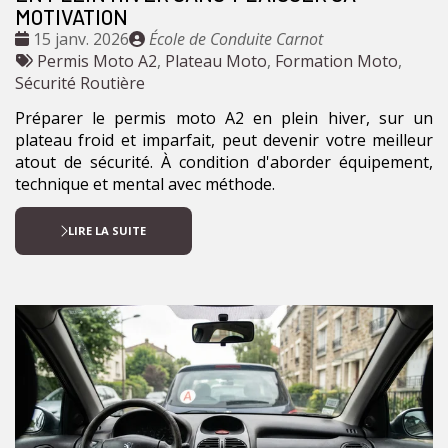
MOTIVATION
Date
Publié
15 janv. 2026
École de Conduite Carnot
:
Tags
par
Permis Moto A2
,
Plateau Moto
,
Formation Moto
,
:
Sécurité Routière
Préparer le permis moto A2 en plein hiver, sur un
plateau froid et imparfait, peut devenir votre meilleur
atout de sécurité. À condition d'aborder équipement,
technique et mental avec méthode.
LIRE LA SUITE