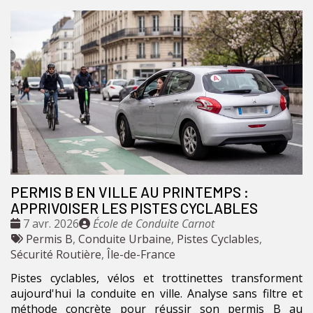
PERMIS B EN VILLE AU PRINTEMPS :
APPRIVOISER LES PISTES CYCLABLES
Date
Publié
7 avr. 2026
École de Conduite Carnot
:
Tags
par
Permis B
,
Conduite Urbaine
,
Pistes Cyclables
,
:
Sécurité Routière
,
Île-de-France
Pistes cyclables, vélos et trottinettes transforment
aujourd'hui la conduite en ville. Analyse sans filtre et
méthode concrète pour réussir son permis B au