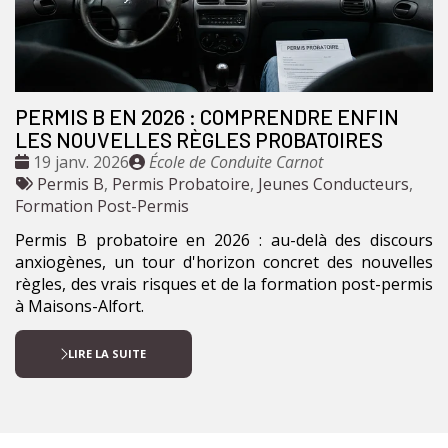
PERMIS B EN 2026 : COMPRENDRE ENFIN
LES NOUVELLES RÈGLES PROBATOIRES
Date
Publié
19 janv. 2026
École de Conduite Carnot
:
Tags
par
Permis B
,
Permis Probatoire
,
Jeunes Conducteurs
,
:
Formation Post-Permis
Permis B probatoire en 2026 : au-delà des discours
anxiogènes, un tour d'horizon concret des nouvelles
règles, des vrais risques et de la formation post-permis
à Maisons-Alfort.
LIRE LA SUITE